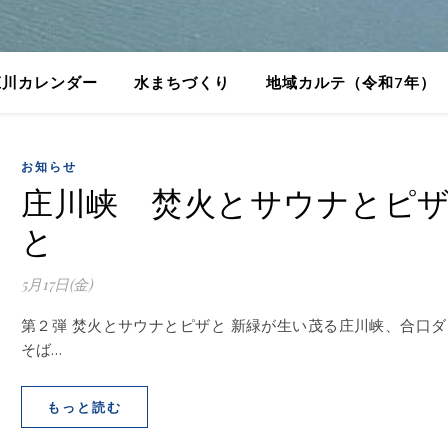
庄川カレンダー
水まちづくり
地域カルテ（令和7年）
お知らせ
庄川峡 焚火とサウナとピ
と
5月17日(金)
第２弾 焚火とサウナとピザと 新緑が生い茂る庄川峡、合口ダ
そば…
もっと読む