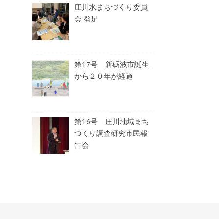
庄川水まちづくり委員
会 発足
第17号 新砺波市誕生
から２０年が経過
第16号 庄川地域まち
づくり調査研究市民報
告会