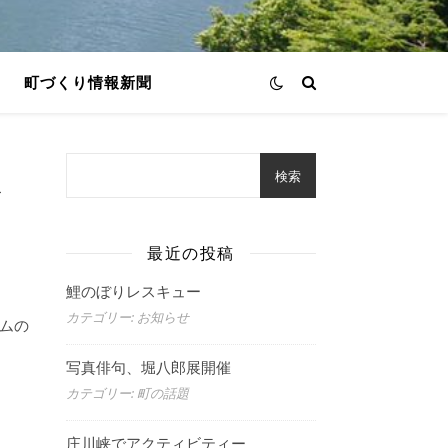
町づくり情報新聞
検索
ザ
最近の投稿
鯉のぼりレスキュー
カテゴリー: お知らせ
ムの
写真俳句、堀八郎展開催
カテゴリー: 町の話題
庄川峡でアクティビティー