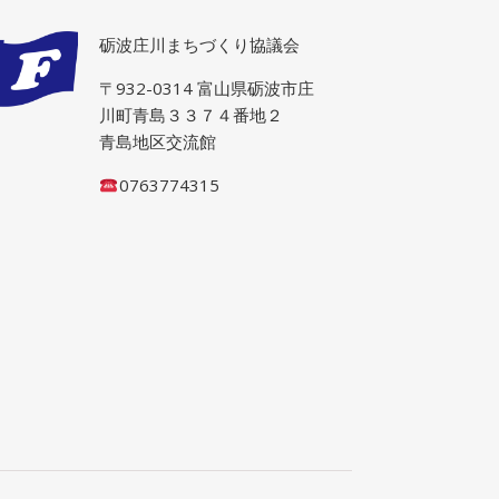
砺波庄川まちづくり協議会
〒932-0314 富山県砺波市庄
川町青島３３７４番地２
青島地区交流館
0763774315