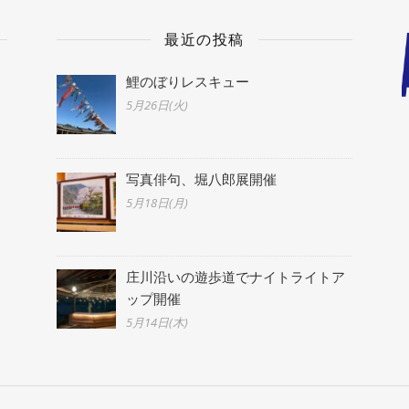
最近の投稿
鯉のぼりレスキュー
5月26日(火)
写真俳句、堀八郎展開催
5月18日(月)
庄川沿いの遊歩道でナイトライトア
ップ開催
5月14日(木)