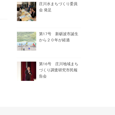
庄川水まちづくり委員
会 発足
第17号 新砺波市誕生
から２０年が経過
第16号 庄川地域まち
づくり調査研究市民報
告会