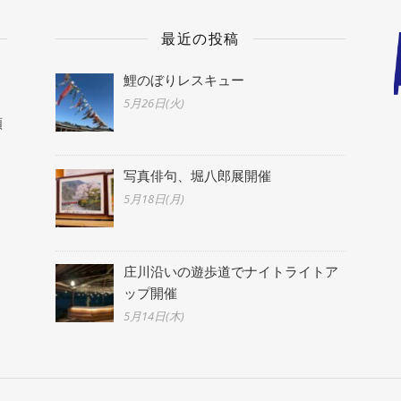
最近の投稿
鯉のぼりレスキュー
5月26日(火)
願
写真俳句、堀八郎展開催
5月18日(月)
庄川沿いの遊歩道でナイトライトア
ップ開催
5月14日(木)