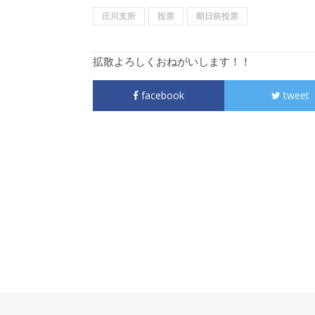
庄川支所
投票
期日前投票
拡散よろしくおねがいします！！
facebook
tweet