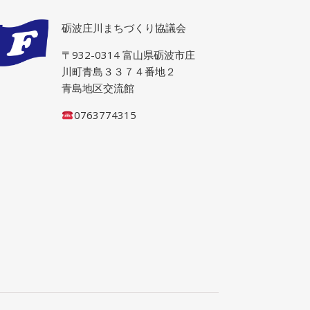
砺波庄川まちづくり協議会
〒932-0314 富山県砺波市庄
川町青島３３７４番地２
青島地区交流館
0763774315