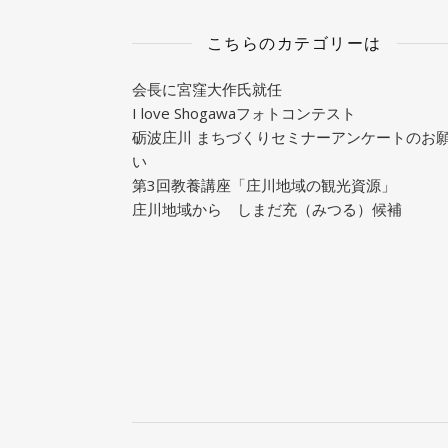
こちらのカテゴリーは
会長に宮窪大作氏就任
I love Shogawaフォトコンテスト
砺波庄川 まちづくりセミナーアンケートのお
い
第3回教養講座「庄川地域の観光資源」
庄川地域から しまだ充（みつる）候補