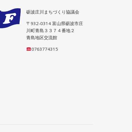
砺波庄川まちづくり協議会
〒932-0314 富山県砺波市庄
川町青島３３７４番地２
青島地区交流館
0763774315