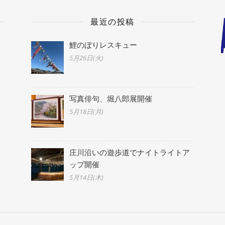
最近の投稿
鯉のぼりレスキュー
5月26日(火)
写真俳句、堀八郎展開催
5月18日(月)
庄川沿いの遊歩道でナイトライトア
ップ開催
5月14日(木)