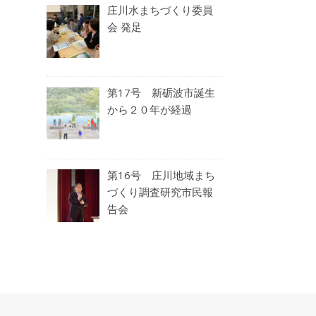
庄川水まちづくり委員
会 発足
第17号 新砺波市誕生
から２０年が経過
第16号 庄川地域まち
づくり調査研究市民報
告会