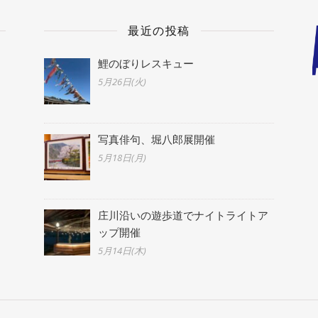
最近の投稿
鯉のぼりレスキュー
5月26日(火)
写真俳句、堀八郎展開催
5月18日(月)
庄川沿いの遊歩道でナイトライトア
ップ開催
5月14日(木)