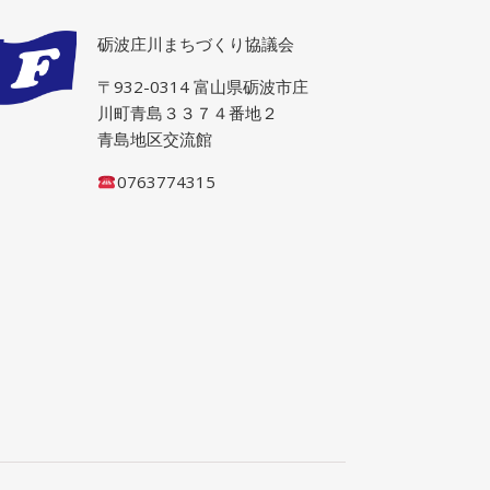
砺波庄川まちづくり協議会
〒932-0314 富山県砺波市庄
川町青島３３７４番地２
青島地区交流館
0763774315