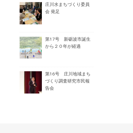
庄川水まちづくり委員
会 発足
第17号 新砺波市誕生
から２０年が経過
第16号 庄川地域まち
づくり調査研究市民報
告会