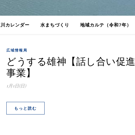
庄川カレンダー
水まちづくり
地域カルテ（令和7年）
広域情報局
どうする雄神【話し合い促
事業】
1月1日(日)
もっと読む