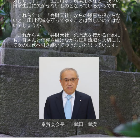
気持ちです。 生活用水、農業用水など、我々の
日常生活に欠かせないものとなっているからです。
これら全て、「弁財天社」からの恩恵を授からな
いと、庄川流域を守ってゆくことは難しいのではな
いでしょうか。
これからも、「弁財天社」の恩恵を授かるために
も、皆さんと信仰を続けながら庄川流域を大切にし
て次の世代へ引き継いてゆきたいと思っています。
奉賛会会長 武田 武美