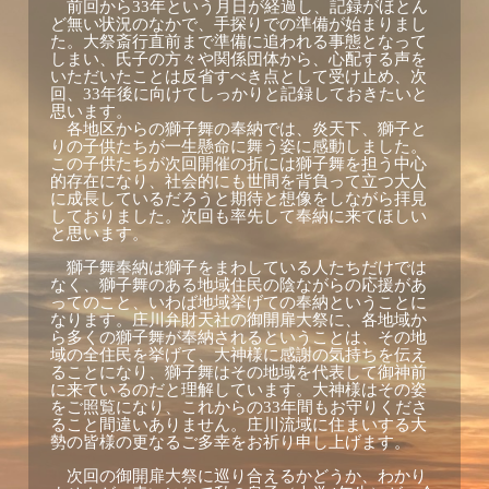
前回から
年という月日が経過し、記録がほとん
33
ど無い状況のなかで、手探りでの準備が始まりまし
た。大祭斎行直前まで準備に追われる事態となって
しまい、氏子の方々や関係団体から、心配する声を
いただいたことは反省すべき点として受け止め、次
回、
年後に向けてしっかりと記録しておきたいと
33
思います。
各地区からの獅子舞の奉納では、炎天下、獅子と
りの子供たちが一生懸命に舞う姿に感動しました。
この子供たちが次回開催の折には獅子舞を担う中心
的存在になり、社会的にも世間を背負って立つ大人
に成長しているだろうと期待と想像をしながら拝見
しておりました。次回も率先して奉納に来てほしい
と思います。
獅子舞奉納は獅子をまわしている人たちだけでは
なく、獅子舞のある地域住民の陰ながらの応援があ
ってのこと、いわば地域挙げての奉納ということに
なります。庄川弁財天社の御開扉大祭に、各地域か
ら多くの獅子舞が奉納されるということは、その地
域の全住民を挙げて、大神様に感謝の気持ちを伝え
ることになり、獅子舞はその地域を代表して御神前
に来ているのだと理解しています。大神様はその姿
をご照覧になり、これからの
年間もお守りくださ
33
ること間違いありません。庄川流域に住まいする大
勢の皆様の更なるご多幸をお祈り申し上げます。
次回の御開扉大祭に巡り合えるかどうか、わかり