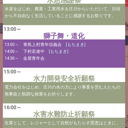
水恩感謝祭
水道をはじめ、農業・工業用水を庄川からいただいて、日頃
から不自由なく生活していることに感謝するお祭りです。
13:00～
獅子舞・道化
13:00～ 青島上村青年信義会
[もちまき]
14:00～ 下村若連中
[もちまき]
14:30～ 金屋青年会
15:00～
水力開発安全祈願祭
電力会社をはじめ、庄川の水の力により事業を営む人たちの
無事故と順調な操業をお祈りします。
16:00～
水害水難防止祈願祭
生業として、レジャーとして自然がもたらす恩恵はときに、