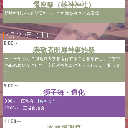
遷座祭（雄神神社）
雄神神社から弁財天社へ、ご神体を移される儀式
7月２9日（土）
8:00～
崇敬者開扉神事始祭
三十三年ぶりに御開扉大祭を斎行することを奉告し、ご祭神
の御心穏やかにして、全日程を無事に終えられるよう祈りま
す。
9:00～
獅子舞・道化
9:00～ 庄常会
[もちまき]
10:00～ 三谷自治会
11:00～