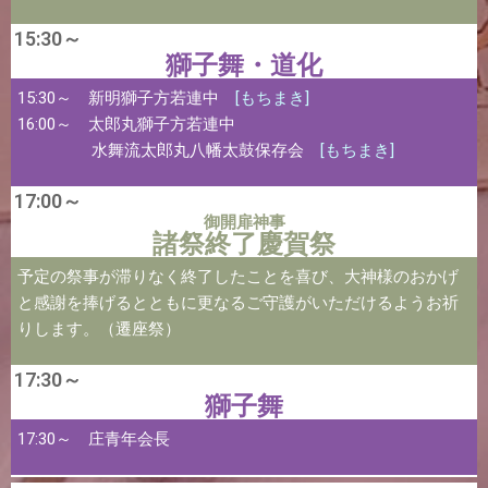
15:30～
獅子舞・道化
15:30～ 新明獅子方若連中
[もちまき]
16:00～ 太郎丸獅子方若連中
水舞流太郎丸八幡太鼓保存会
[もちまき]
17:00～
御開扉神事
諸祭終了慶賀祭
予定の祭事が滞りなく終了したことを喜び、大神様のおかげ
と感謝を捧げるとともに更なるご守護がいただけるようお祈
りします。（遷座祭）
17:30～
獅子舞
17:30～ 庄青年会長