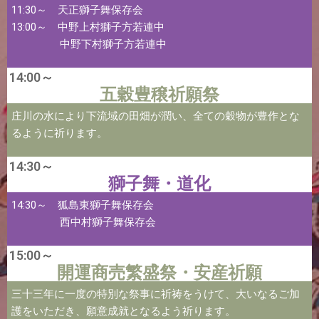
11:30～ 天正獅子舞保存会
13:00～ 中野上村獅子方若連中
中野下村獅子方若連中
14:00～
五穀豊穣祈願祭
庄川の水により下流域の田畑が潤い、全ての穀物が豊作とな
るように祈ります。
14:30～
獅子舞・道化
14:30～ 狐島東獅子舞保存会
西中村獅子舞保存会
15:00～
開運商売繁盛祭・安産祈願
三十三年に一度の特別な祭事に祈祷をうけて、大いなるご加
護をいただき、願意成就となるよう祈ります。