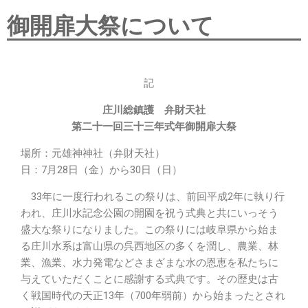
御開扉大祭について
記
庄川総鎮護 弁財天社
第二十一回三十三年式年御開扉大祭
場所：元雄神神社（弁財天社）
日：7月28日（金）から30日（日）
33年に一度行われるこの祭りは、前回平成2年に執り行
われ、庄川水記念公園の開園を祝う式典と共にいっそう
盛大な祭りになりました。この祭りには岐阜県から始ま
る庄川水系は富山県の呉西地区の多くを潤し、農業、林
業、漁業、水力発電などさまざまな水の恩恵を私たちに
与えていただくことに感謝する式典です。その歴史は古
く戦国時代の天正13年（700年弱前）から始まったとされ