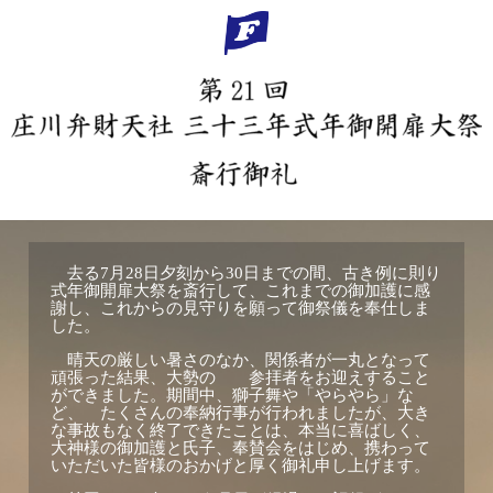
去る
月
日夕刻から
日までの間、古き例に則り
7
28
30
式年御開扉大祭を斎行して、これまでの御加護に感
謝し、これからの見守りを願って御祭儀を奉仕しま
した。
晴天の厳しい暑さのなか、関係者が一丸となって
頑張った結果、大勢の 参拝者をお迎えすること
ができました。期間中、獅子舞や「やらやら」な
ど、 たくさんの奉納行事が行われましたが、大き
な事故もなく終了できたことは、本当に喜ばしく、
大神様の御加護と氏子、奉賛会をはじめ、携わって
いただいた皆様のおかげと厚く御礼申し上げます。