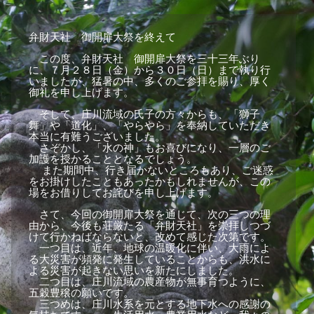
弁財天社 御開扉大祭を終えて
この度、弁財天社 御開扉大祭を三十三年ぶり
に、７月２８日（金）から３０日（日）まで執り行
いましたが、猛暑の中、多くのご参拝を賜り、厚く
御礼を申し上げます。
そして、庄川流域の氏子の方々からも、「獅子
舞」や「道化」、「やらやら」を奉納していただき
本当に有難うございました。
さぞかし、「水の神」もお喜びになり、一層のご
加護を授かることとなるでしょう。
また期間中、行き届かないところもあり、ご迷惑
をお掛けしたこともあったかもしれませんが、この
場をお借りしてお詫びを申し上げます。
さて、今回の御開扉大祭を通じて、次の三つの理
由から、今後も荘厳たる「弁財天社」を崇拝しつづ
けて行かねばならないと、改めて感じた次第です。
一つ目は、近年、地球の温暖化に伴い、大雨によ
る大災害が頻発に発生していることからも、洪水に
よる災害が起きない思いを新たにしました。
二つ目は、庄川流域の農産物が無事育つように、
五穀豊穣の願いです。
三つめは、庄川水系を元とする地下水への感謝の