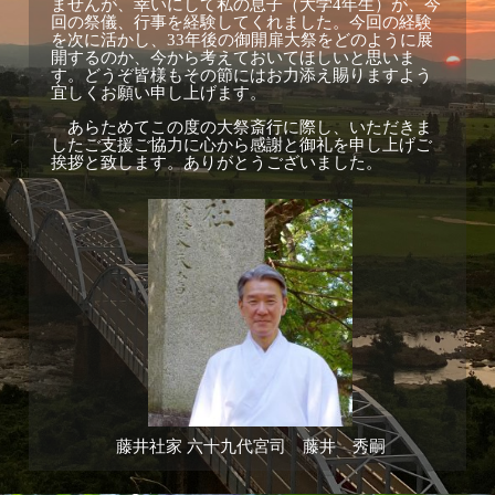
ませんが、幸いにして私の息子（大学
年生）が、今
4
回の祭儀、行事を経験してくれました。今回の経験
を次に活かし、
年後の御開扉大祭をどのように展
33
開するのか、今から考えておいてほしいと思いま
す。どうぞ皆様もその節にはお力添え賜りますよう
宜しくお願い申し上げます。
あらためてこの度の大祭斎行に際し、いただきま
したご支援ご協力に心から感謝と御礼を申し上げご
挨拶と致します。ありがとうございました。
藤井社家 六十九代宮司 藤井 秀嗣